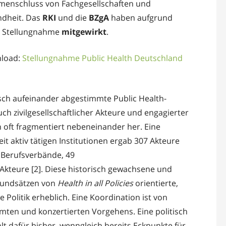
mmenschluss von Fachgesellschaften und
ndheit. Das
RKI
und die
BZgA
haben aufgrund
r Stellungnahme
mitgewirkt
.
nload:
Stellungnahme Public Health Deutschland
sch aufeinander abgestimmte Public Health-
uch zivilgesellschaftlicher Akteure und engagierter
n oft fragmentiert nebeneinander her. Eine
t aktiv tätigen Institutionen ergab 307 Akteure
 Berufsverbände, 49
Akteure [2]. Diese historisch gewachsene und
Grundsätzen von
Health in all Policies
orientierte,
 Politik erheblich. Eine Koordination ist von
mten und konzertierten Vorgehens. Eine politisch
lt dafür bisher, wenngleich bereits Eckpunkte für