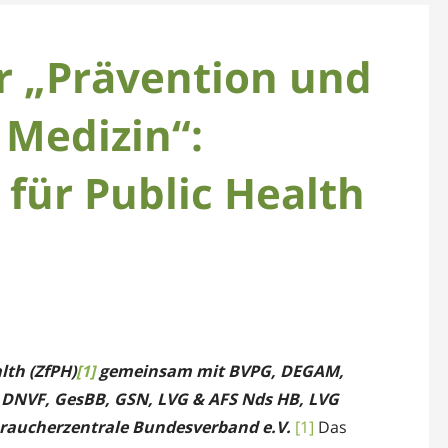
r „Prävention und
 Medizin“:
für Public Health
th (ZfPH)
[1]
gemeinsam mit BVPG, DEGAM,
NVF, GesBB, GSN, LVG & AFS Nds HB,
LVG
raucherzentrale Bundesverband e.V.
[1]
Das