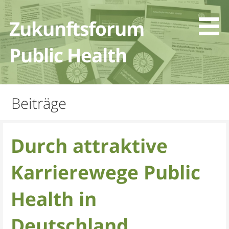
Zum
Inhalt
Zukunftsforum
springen
Public Health
Beiträge
Durch attraktive
Karrierewege Public
Health in
Deutschland