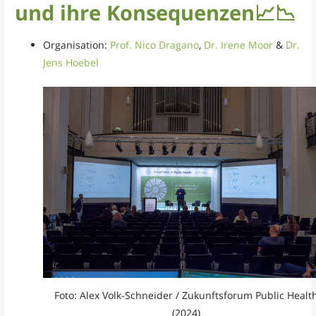
und ihre Konsequenzen
📈
📉
Organisation:
Prof. Nico Dragano
,
Dr. Irene Moor
&
Dr.
Jens Hoebel
Foto: Alex Volk-Schneider / Zukunftsforum Public Healt
(2024)