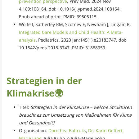
prevention perspective
. Prev Med. 2024 Nov
4;189:108164. doi: 10.1016/j.ypmed.2024.108164.
Epub ahead of print. PMID: 39505115.
Wolfe I, Satherley RM, Scotney E, Newham J, Lingam R.
Integrated Care Models and Child Health: A Meta-
analysis
. Pediatrics. 2020 Jan;145(1):e20183747. doi:
10.1542/peds.2018-3747. PMID: 31888959.
Strategien in der
Klimakrise
🌍
Titel:
Strategien in der Klimakrise – welche Strukturen
braucht es zur Umsetzung von Maßnahmen für Klima
und Gesundheit?
Organisation:
Dorothea Baltruks
,
Dr. Karin Geffert,
Marie Jung
, Julia Kuhn & Julia-Marie Sohn