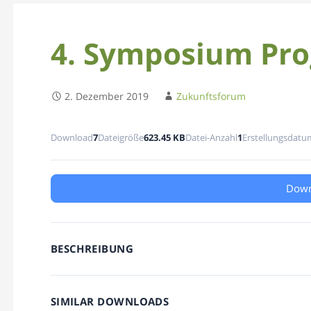
4. Symposium Pr
2. Dezember 2019
Zukunftsforum
Download
7
Dateigröße
623.45 KB
Datei-Anzahl
1
Erstellungsdatu
Down
BESCHREIBUNG
SIMILAR DOWNLOADS