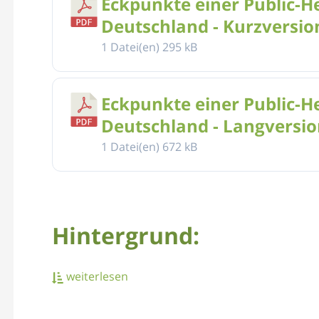
Eckpunkte einer Public-He
Deutschland - Kurzversio
1 Datei(en)
295 kB
Eckpunkte einer Public-He
Deutschland - Langversio
1 Datei(en)
672 kB
Hintergrund:
Das Zukunftsforum Public Health ist ein Zusamm
weiterlesen
und Praxis, die sich für die Öffentliche Gesundheit 
Health-Strategie für Deutschland.