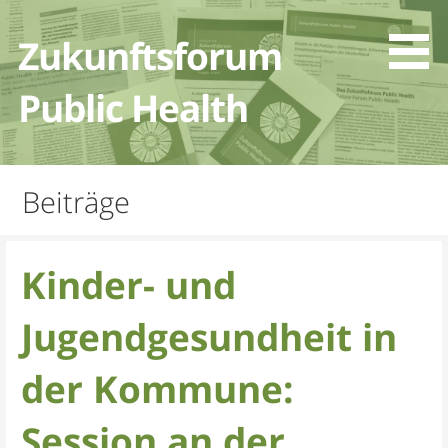
Zum
Inhalt
Zukunftsforum
springen
Public Health
Beiträge
Kinder- und
Jugendgesundheit in
der Kommune:
Session an der